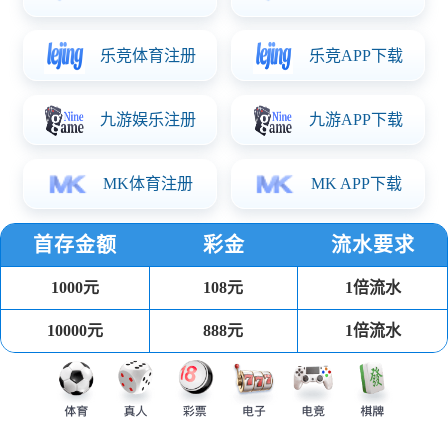
据。根据赛事技术统计，中国队在本次大赛中依靠防
守反击取得的得分占总得分的65%，而采用了这一战
术的场次，胜率高达80%。这一数据不仅刷新了队伍
自身的纪录，也让“防守反击”这一古老战术在现代击
剑对抗中重新焕发出耀眼的光芒。