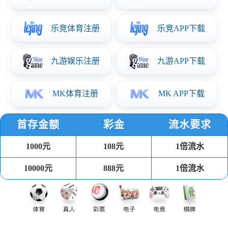
的博弈成为胜负手，而拉文与西亚卡姆在限制与反限
制中的效率反差，更直接定义了比赛的走势。当公牛
试图以高压外线防守锁死猛龙核心时，拉文却陷入猛
龙针对性布防的泥沼，其真实命中率跌至49%的低
谷；反观西亚卡姆，在破解公牛的包夹后，以61%的
惊人真实命中率完成高效输出，彻底颠覆了赛前外界
对两队防守效率的预期。这场较量，也成为本赛季防
守端“针对性布局”的经典案例。